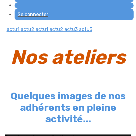
Se connecter
actu1
actu2
actu1
actu2
actu3
actu3
Nos ateliers
Quelques images de nos
adhérents en pleine
activité...