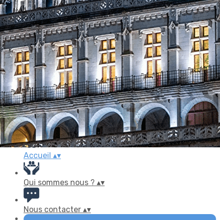
Exporter les lignes sélectionnées
Exporter toutes les colonnes
Exporter uniquement les colonnes affichées
Menu
Ajoutez un logo, un bouton, des réseaux sociaux
Cliquez pour éditer
Accueil
▴
▾
Qui sommes nous ?
▴
▾
Nous contacter
▴
▾